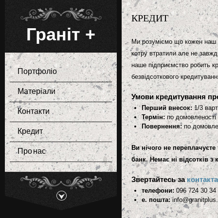
КРЕДИТ
Граніт +
Ми розуміємо що кожен наш 
котру втратили але не завжд
наше підприємство робить кр
Портфоліо
безвідсоткового кредитування
Матеріали
Умови кредитування про
Перший внесок:
1/3 варт
Контакти
Термін:
по домовленості
Повернення:
по домовле
Кредит
Ви нічого не переплачуєте 
Про нас
банк. Немає ні відсотків з
Звертайтесь за
контакт
телефони:
096 724 30 34 
е. пошта:
info@granitplus.